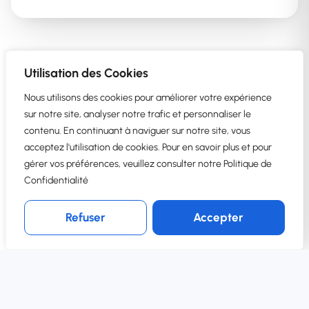
Utilisation des Cookies
Nous utilisons des cookies pour améliorer votre expérience
sur notre site, analyser notre trafic et personnaliser le
NOTRE ACCOMPAGNEMENT
contenu. En continuant à naviguer sur notre site, vous
acceptez l'utilisation de cookies. Pour en savoir plus et pour
Succès guidé par des
gérer vos préférences, veuillez consulter notre Politique de
experts
Confidentialité
Demander une
Un ERP déployé en quelques minutes, et un
démo
Refuser
Accepter
accompagnement pas à pas pour garantir votre
réussite.