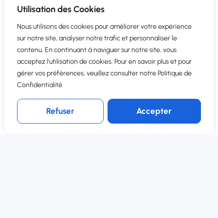
Utilisation des Cookies
NOTRE ACCOMPAGNEMENT
Nous utilisons des cookies pour améliorer votre expérience
Succès guidé par des
sur notre site, analyser notre trafic et personnaliser le
contenu. En continuant à naviguer sur notre site, vous
experts
acceptez l'utilisation de cookies. Pour en savoir plus et pour
gérer vos préférences, veuillez consulter notre Politique de
Un ERP déployé en quelques minutes, et un
Confidentialité
accompagnement pas à pas pour garantir votre
réussite.
Refuser
Accepter
1