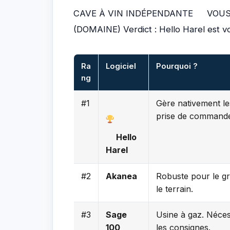
CAVE À VIN INDÉPENDANTE
VOUS
(DOMAINE) Verdict : Hello Harel est v
Ra
Logiciel
Pourquoi ?
ng
#1
Gère nativement les
prise de commande
Hello
Harel
#2
Akanea
Robuste pour le gr
le terrain.
#3
Sage
Usine à gaz. Néce
100
les consignes.