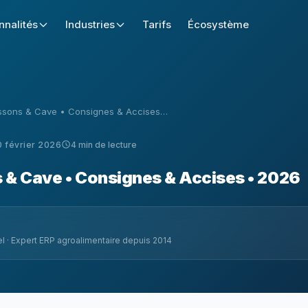
nnalités
Industries
Tarifs
Écosystème
issons & Cave • Consignes & Accises…
0 février 2026
4 min de lecture
s & Cave • Consignes & Accises • 2026
l · Expert ERP agroalimentaire depuis 2014