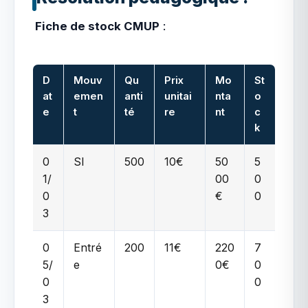
Fiche de stock CMUP
:
D
Mouv
Qu
Prix
Mo
St
at
emen
anti
unitai
nta
o
e
t
té
re
nt
c
k
0
SI
500
10€
50
5
1/
00
0
0
€
0
3
0
Entré
200
11€
220
7
5/
e
0€
0
0
0
3