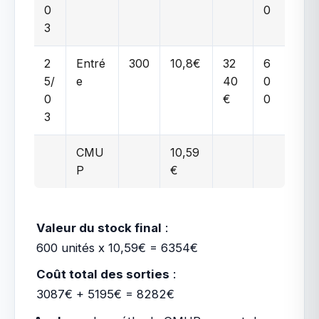
0
0
3
2
Entré
300
10,8€
32
6
5/
e
40
0
0
€
0
3
CMU
10,59
P
€
Valeur du stock final
:
600 unités x 10,59€ = 6354€
Coût total des sorties
:
3087€ + 5195€ = 8282€