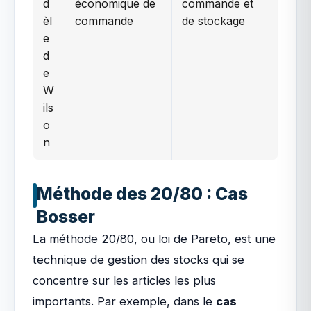
d
économique de
commande et
èl
commande
de stockage
e
d
e
W
ils
o
n
Méthode des 20/80 : Cas
Bosser
La méthode 20/80, ou loi de Pareto, est une
technique de gestion des stocks qui se
concentre sur les articles les plus
importants. Par exemple, dans le
cas