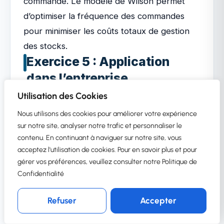
commande. Le modèle de Wilson permet
d’optimiser la fréquence des commandes
pour minimiser les coûts totaux de gestion
des stocks.
Exercice 5 : Application
dans l’entreprise
Technogear
Utilisation des Cookies
Technogear est un fabricant de composants
Nous utilisons des cookies pour améliorer votre expérience
électroniques. L’entreprise souhaite
sur notre site, analyser notre trafic et personnaliser le
contenu. En continuant à naviguer sur notre site, vous
optimiser la gestion des stocks d’un circuit
acceptez l'utilisation de cookies. Pour en savoir plus et pour
imprimé spécifique.Données :
gérer vos préférences, veuillez consulter notre Politique de
Demande annuelle : 10000 unités
Confidentialité
Coût de passation d’une commande : 150€
Refuser
Accepter
Coût unitaire d’achat : 50€