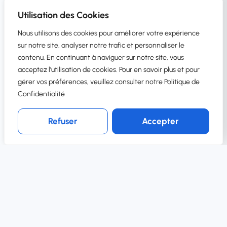
En savoir plus →
Utilisation des Cookies
Nous utilisons des cookies pour améliorer votre expérience
sur notre site, analyser notre trafic et personnaliser le
contenu. En continuant à naviguer sur notre site, vous
acceptez l'utilisation de cookies. Pour en savoir plus et pour
gérer vos préférences, veuillez consulter notre Politique de
Support de proximité
Confidentialité
Demander une
Équipe basée en région parisienne,
démo
Refuser
Accepter
formations sur site et support réactif. Un vrai
partenaire de proximité pour votre entreprise
francilienne.