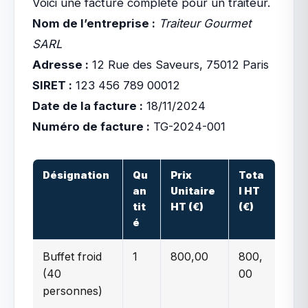
Voici une facture complète pour un traiteur.
Nom de l’entreprise :
Traiteur Gourmet
SARL
Adresse :
12 Rue des Saveurs, 75012 Paris
SIRET :
123 456 789 00012
Date de la facture :
18/11/2024
Numéro de facture :
TG-2024-001
Désignation
Qu
Prix
Tota
an
Unitaire
l HT
tit
HT (€)
(€)
é
Buffet froid
1
800,00
800,
(40
00
personnes)